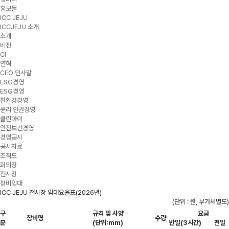
홍보물
ICC JEJU
ICCJEJU 소개
소개
비전
CI
연혁
CEO 인사말
ESG경영
ESG경영
친환경경영
윤리·인권경영
클린아이
안전보건경영
경영공시
공시자료
조직도
회의장
전시장
장비임대
ICC JEJU 전시장 임대요율표(2026년)
(단위 : 원, 부가세별도)
구
규격 및 사양
요금
장비명
수량
분
(단위:mm)
반일(3시간)
전일