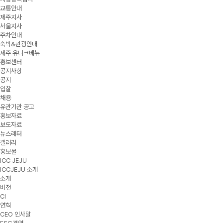
교통안내
제주지사
서울지사
주차안내
숙박&관광안내
제주 유니크베뉴
홍보센터
공지사항
공지
입찰
채용
유관기관 공고
홍보자료
보도자료
뉴스레터
갤러리
홍보물
ICC JEJU
ICCJEJU 소개
소개
비전
CI
연혁
CEO 인사말