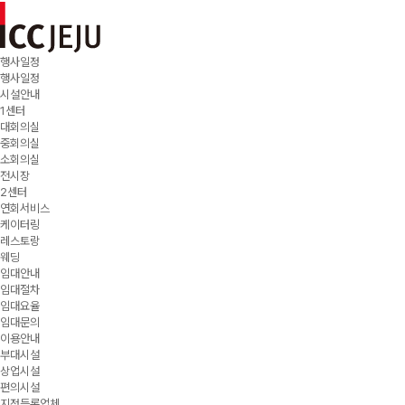
행사일정
행사일정
시설안내
1센터
대회의실
중회의실
소회의실
전시장
2센터
연회서비스
케이터링
레스토랑
웨딩
임대안내
임대절차
임대요율
임대문의
이용안내
부대시설
상업시설
편의시설
지정등록업체