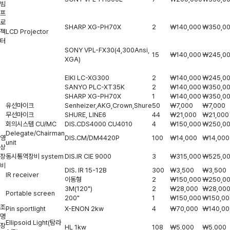
빔
프
로
SHARP XG-PH70X
2
￦140,000
￦350,0
젝
LCD Projector
터
SONY VPL-FX30(4,300Ansi,
15
￦140,000
￦245,0
XGA)
EIKI LC-XG300
2
￦140,000
￦245,0
SANYO PLC-XT35K
2
￦140,000
￦350,0
SHARP XG-PH70X
1
￦140,000
￦350,0
유선마이크
Senheizer,AKG,Crown,Shure
50
￦7,000
￦7,000
무선마이크
SHURE, LINE6
44
￦21,000
￦21,000
회의시스템 CU/MC
DIS.CDS4000 CU4010
4
￦150,000
￦250,0
Delegate/Chairman
영
DIS.CM/DM4420P
100
￦14,000
￦14,000
unit
상
장
동시통역장비 system
DIS.IR CIE 9000
3
￦315,000
￦525,0
비
DIS. IR 15-12B
300
￦3,500
￦3,500
IR receiver
이동형
2
￦150,000
￦250,0
3M(120")
2
￦28,000
￦28,00
Portable screen
200"
1
￦150,000
￦150,00
조
Pin sportlight
X-ENON 2kw
4
￦70,000
￦140,00
명
Ellipsoid Light(탐라
장
HL 1kw
108
￦5,000
￦5,000