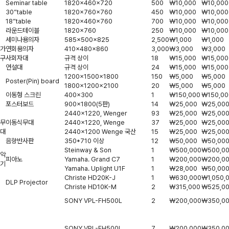
Seminar table
1820×460×720
500
￦10,000
￦10,000
30”table
1820×760×760
450
￦10,000
￦10,000
18”table
1820×460×760
700
￦10,000
￦10,000
라운드테이블
1820×760
250
￦10,000
￦10,000
세미나용의자
585×500×825
2,500
￦1,000
￦1,000
가
연회용의자
410×480×860
3,000
￦3,000
￦3,000
구
사회자대
규격 상이
18
￦15,000
￦15,000
연설대
규격 상이
24
￦15,000
￦15,000
1200×1500×1800
150
￦5,000
￦5,000
Poster(Pin) board
1800×1200×2100
20
￦5,000
￦5,000
이동형 스크린
400×300
1
￦150,000
￦150,00
포스터보드
900×1800(5판)
14
￦25,000
￦25,00
2440×1220, Wenger
93
￦25,000
￦25,00
무
이동식무대
2440×1220, Wenge
37
￦25,000
￦25,00
대
2440×1200 Wenge 국산
15
￦25,000
￦25,00
음향반사판
350*710 이상
12
￦50,000
￦50,00
Steinway & Son
1
￦500,000
￦500,0
악
피아노
Yamaha. Grand C7
1
￦200,000
￦200,0
기
Yamaha. Uplight U1F
1
￦28,000
￦50,00
Christe HD20K-J
1
￦630,000
￦1,050,
DLP Projector
Christe HD10K-M
2
￦315,000
￦525,0
SONY VPL-FH500L
2
￦200,000
￦350,0
SONY VPL-FH500L
7
￦200,000
￦350,0