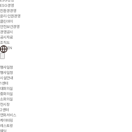
ESG경영
ESG경영
친환경경영
윤리·인권경영
클린아이
안전보건경영
경영공시
공시자료
조직도
EN
행사일정
행사일정
시설안내
1센터
대회의실
중회의실
소회의실
전시장
2센터
연회서비스
케이터링
레스토랑
웨딩