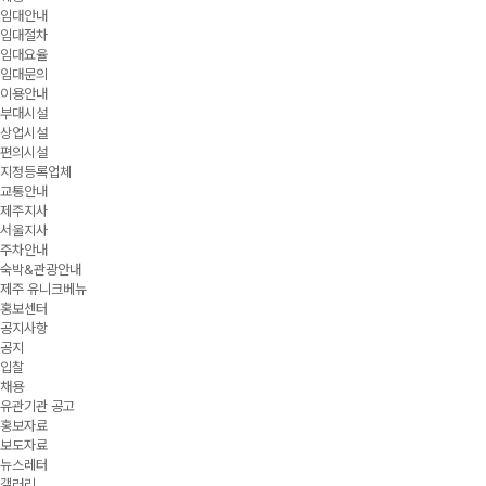
임대안내
임대절차
임대요율
임대문의
이용안내
부대시설
상업시설
편의시설
지정등록업체
교통안내
제주지사
서울지사
주차안내
숙박&관광안내
제주 유니크베뉴
홍보센터
공지사항
공지
입찰
채용
유관기관 공고
홍보자료
보도자료
뉴스레터
갤러리