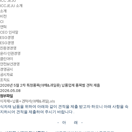
ICC JEJU
ICCJEJU 소개
소개
비전
CI
연혁
CEO 인사말
ESG경영
ESG경영
친환경경영
윤리·인권경영
클린아이
안전보건경영
경영공시
공시자료
조직도
2026년 5월 2차 특정품목(야채&과일류) 납품업체 품목별 견적 제출
2026.05.08
첨부파일
식자재+납품+견적서(야채&과일).xls
식자재 납품을 위하여 아래와 같이 견적을 제출 받고자 하오니 아래 사항을 숙
지하시어 견적을 제출하여 주시기 바랍니다
.
-
아
래
-