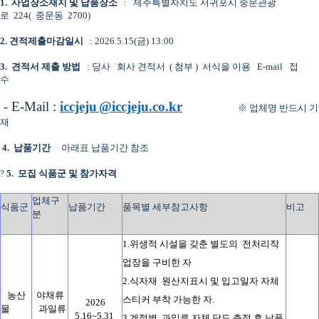
1.
사업장소재지 및 납품장소
:
제주특별자치도 서귀포시 중문관광
로
224(
중문동
2700)
2.
견적제출마감일시
: 2026.5.15(금
) 13:00
3.
견적서 제출 방법
: 당사
회사 견적서
(
첨부
)
서식을 이용
E-mail
접
수
- E-Mail :
iccjeju
@iccjeju.co.kr
※ 업체명 반드시 기
재
4.
납품기간
아래표 납품기간 참조
?
5.
모집 식품군 및 참가자격
업체구
식품군
납품기간
품목별 세부참고사항
비고
분
1.위생적 시설을 갖춘 별도의 전처리작
업장을 구비한 자
2.식자재 원산지표시 및 입고일자 자체
농산
야채류
스티커 부착 가능한 자.
2026
물
과일류
5.16~5.31
3.계절별 과일류 자체 당도 측정 후 납품