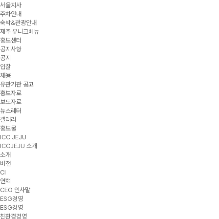
서울지사
주차안내
숙박&관광안내
제주 유니크베뉴
홍보센터
공지사항
공지
입찰
채용
유관기관 공고
홍보자료
보도자료
뉴스레터
갤러리
홍보물
ICC JEJU
ICCJEJU 소개
소개
비전
CI
연혁
CEO 인사말
ESG경영
ESG경영
친환경경영