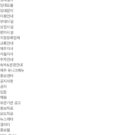
임대요율
임대문의
이용안내
부대시설
상업시설
편의시설
지정등록업체
교통안내
제주지사
서울지사
주차안내
숙박&관광안내
제주 유니크베뉴
홍보센터
공지사항
공지
입찰
채용
유관기관 공고
홍보자료
보도자료
뉴스레터
갤러리
홍보물