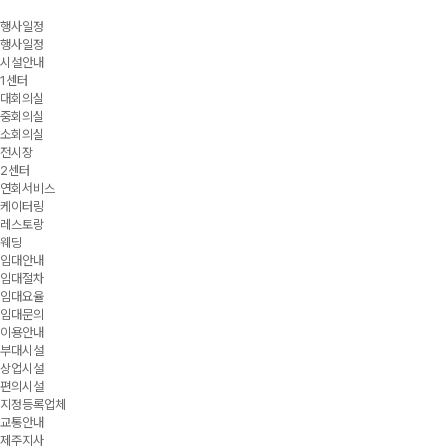
행사일정
행사일정
시설안내
1센터
대회의실
중회의실
소회의실
전시장
2센터
연회서비스
케이터링
레스토랑
웨딩
임대안내
임대절차
임대요율
임대문의
이용안내
부대시설
상업시설
편의시설
지정등록업체
교통안내
제주지사