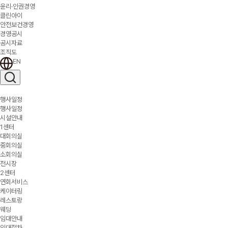
윤리·인권경영
클린아이
안전보건경영
경영공시
공시자료
조직도
EN
행사일정
행사일정
시설안내
1센터
대회의실
중회의실
소회의실
전시장
2센터
연회서비스
케이터링
레스토랑
웨딩
임대안내
임대절차