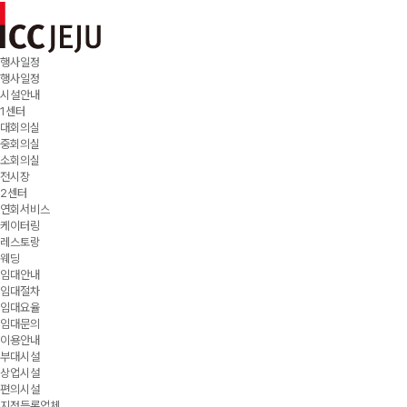
행사일정
행사일정
시설안내
1센터
대회의실
중회의실
소회의실
전시장
2센터
연회서비스
케이터링
레스토랑
웨딩
임대안내
임대절차
임대요율
임대문의
이용안내
부대시설
상업시설
편의시설
지정등록업체