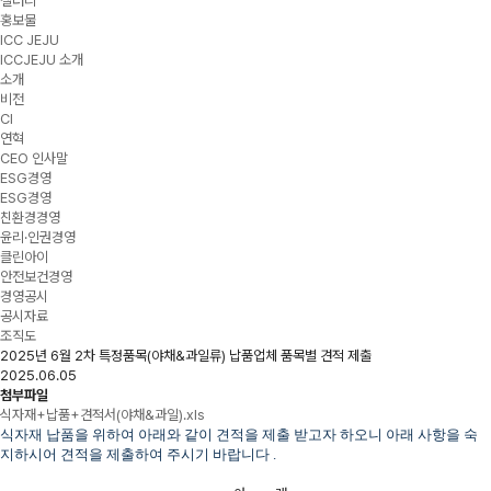
갤러리
홍보물
ICC JEJU
ICCJEJU 소개
소개
비전
CI
연혁
CEO 인사말
ESG경영
ESG경영
친환경경영
윤리·인권경영
클린아이
안전보건경영
경영공시
공시자료
조직도
2025년 6월 2차 특정품목(야채&과일류) 납품업체 품목별 견적 제출
2025.06.05
첨부파일
식자재+납품+견적서(야채&과일).xls
식자재 납품을 위하여 아래와 같이 견적을 제출 받고자 하오니 아래 사항을 숙
지하시어 견적을 제출하여 주시기 바랍니다
.