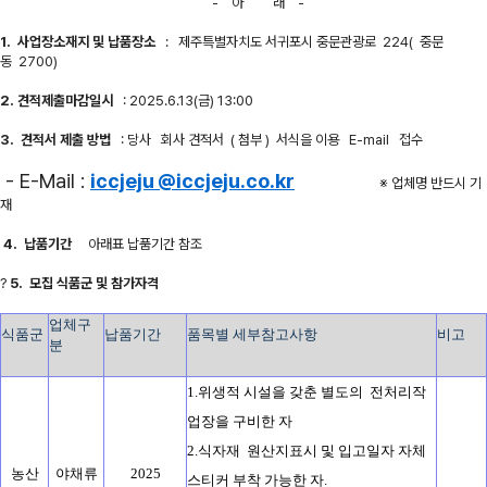
-
아
래
-
1.
사업장소재지 및 납품장소
:
제주특별자치도 서귀포시 중문관광로
224(
중문
동
2700)
2.
견적제출마감일시
: 2025.6.13(금
) 13:00
3.
견적서 제출 방법
: 당사
회사 견적서
(
첨부
)
서식을 이용
E-mail
접수
- E-Mail :
iccjeju
@iccjeju.co.kr
※ 업체명 반드시 기
재
4.
납품기간
아래표 납품기간 참조
?
5.
모집 식품군 및 참가자격
업체구
식품군
납품기간
품목별 세부참고사항
비고
분
1.위생적 시설을 갖춘 별도의 전처리작
업장을 구비한 자
2.식자재 원산지표시 및 입고일자 자체
농산
야채류
2025
스티커 부착 가능한 자.