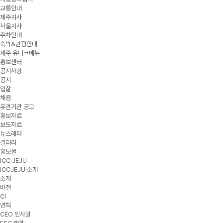
교통안내
제주지사
서울지사
주차안내
숙박&관광안내
제주 유니크베뉴
홍보센터
공지사항
공지
입찰
채용
유관기관 공고
홍보자료
보도자료
뉴스레터
갤러리
홍보물
ICC JEJU
ICCJEJU 소개
소개
비전
CI
연혁
CEO 인사말