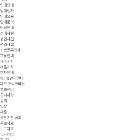
임대안내
임대절차
임대요율
임대문의
이용안내
부대시설
상업시설
편의시설
지정등록업체
교통안내
제주지사
서울지사
주차안내
숙박&관광안내
제주 유니크베뉴
홍보센터
공지사항
공지
입찰
채용
유관기관 공고
홍보자료
보도자료
뉴스레터