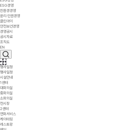
ESG경영
ESG경영
친환경경영
윤리·인권경영
클린아이
안전보건경영
경영공시
공시자료
조직도
EN
행사일정
행사일정
시설안내
1센터
대회의실
중회의실
소회의실
전시장
2센터
연회서비스
케이터링
레스토랑
웨딩