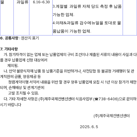
물
과일류
6.16~6.30
3.계절별 과일류 자체 당도 측정 후 납품
가능한 업체.
4.야채&과일류 검수메뉴얼을 토대로 물
품납품이 가능한 업체.
6. 공통사항
: 원산지 표기
7. 기타사항
가. 참가자격이 없는 업체 또는 납품업체의 구비 조건이나 제출된 서류의 내용이 사실과 다
를 경우 납품업체 선정 대상에서
제외됨.
나. 만약 불량식자재 납품 등 납품기준을 위반하거나, 사전담합 등 불공정 거래행위 및 관
계직원에 금품, 향응제공 등
청렴계약이행 서약서 내용을 위반 할 경우 향후 납품업체 모집 시 1년 이상 참가가 제한
되며, 손해배상 및 관계기관에
고발 조치될 수 있음.
다. 기타 자세한 사항은 (주)제주국제컨벤션센터 식음사업부 (☎738-6406)으로 문의하
시기 바랍니다
(주)제주국제컨벤션센터
2025. 6. 5